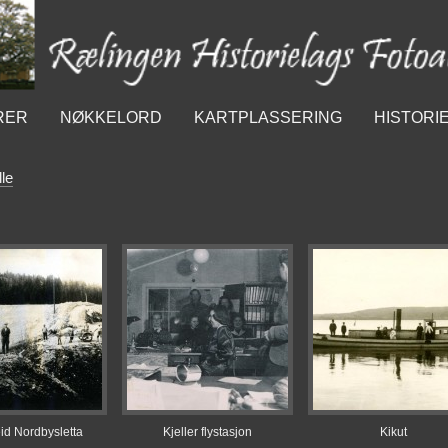
RER
NØKKELORD
KARTPLASSERING
HISTORI
lle
id Nordbysletta
Kjeller flystasjon
Kikut