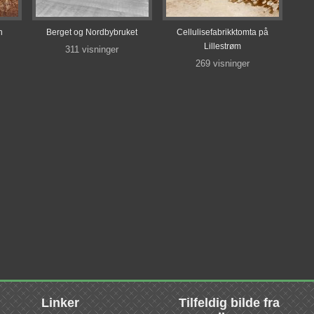
n
Berget og Nordbybruket
Cellulisefabrikktomta på
Lillestrøm
311 visninger
269 visninger
Linker
Tilfeldig bilde fra