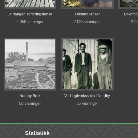
Leirtangen sorteringslense
Fetsund lenser
Lokomob
2 050 visninger
2 028 visninger
2 0
Nordby Bruk
Ved teglverkssmia i Nordby
50 visninger
35 visninger
Statistikk