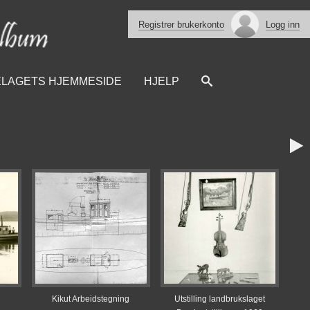
Registrer brukerkonto
Logg inn
ELAGETS HJEMMESIDE
HJELP

Kikut Arbeidstegning
Utstilling landbrukslaget