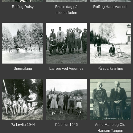
Rolf og Daisy
Første dag på
Rolf og Hans Aamodt
middelskolen
Snømåking
Lærere ved Vigernes
På sparkstøtting
På Løvlia 1944
På biltur 1946
Anne Marie og Ole
Hansen Tangen