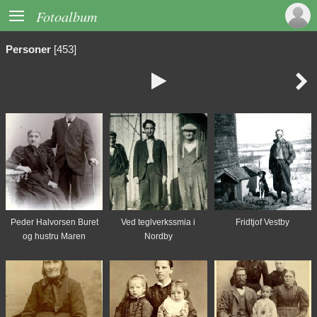

Fotoalbum
Personer
[453]


Peder Halvorsen Buret
Ved teglverkssmia i
Fridtjof Vestby
og hustru Maren
Nordby