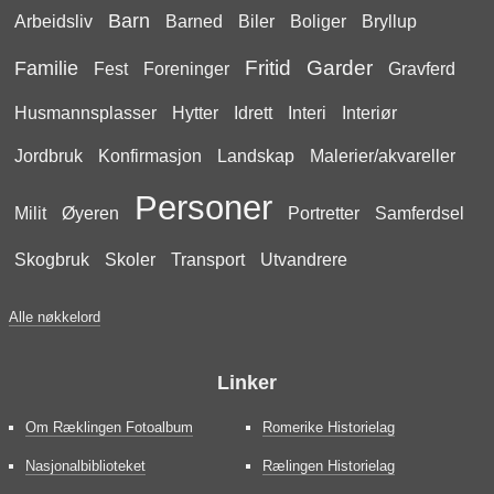
Barn
Arbeidsliv
Barned
Biler
Boliger
Bryllup
Fritid
Garder
Familie
Fest
Foreninger
Gravferd
Husmannsplasser
Hytter
Idrett
Interi
Interiør
Jordbruk
Konfirmasjon
Landskap
Malerier/akvareller
Personer
Milit
Øyeren
Portretter
Samferdsel
Skogbruk
Skoler
Transport
Utvandrere
Alle nøkkelord
Linker
Om Ræklingen Fotoalbum
Romerike Historielag
Nasjonalbiblioteket
Rælingen Historielag