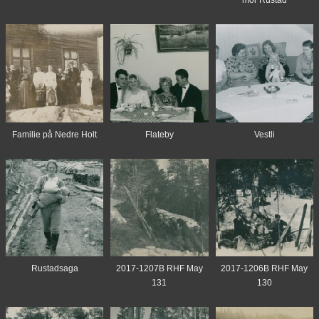
mor Rustad
Familie på Nedre Holt
Flateby
Vestli
Rustadsaga
2017-1207B RHF May
2017-1206B RHF May
131
130