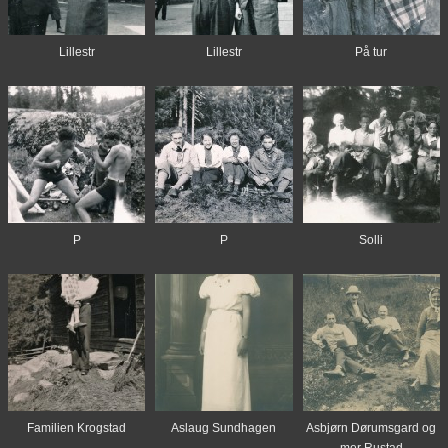
Lillestr
Lillestr
På tur
P
P
Solli
Familien Krogstad
Aslaug Sundhagen
Asbjørn Dørumsgard og