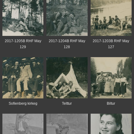
2017-1205B RHF May
2017-1204B RHF May
2017-1203B RHF May
129
128
127
Sofienberg kirkeg
Telttur
Biltur