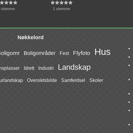









 stemme
1 stemme
Nøkkelord
Hus
oligomr
Flyfoto
Boligområder
Fest
Landskap
splasser
Idrett
Industri
urlandskap
Oversiktsbilde
Samferdsel
Skoler