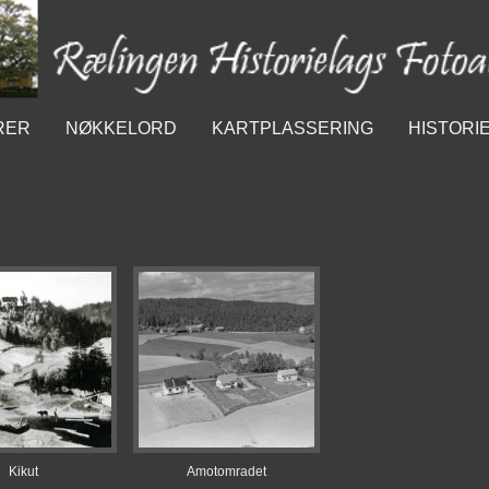
RER
NØKKELORD
KARTPLASSERING
HISTORI
Kikut
Amotomradet