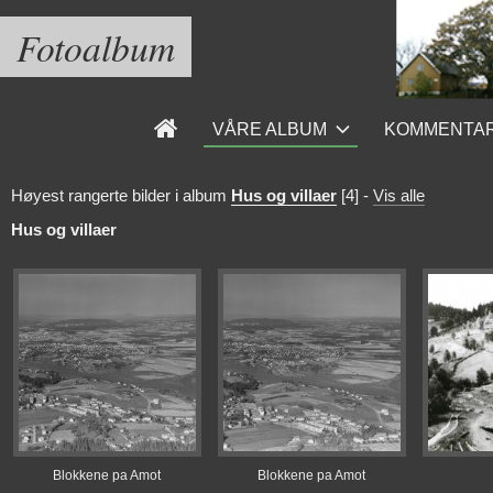
Fotoalbum
VÅRE ALBUM
KOMMENTA
Høyest rangerte bilder i album
Hus og villaer
[4]
-
Vis alle
Hus og villaer
Blokkene pa Amot
Blokkene pa Amot