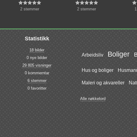











2 stemmer
2 stemmer
1
Statistikk
18 bilder
Boliger
B
Arbeidsliv
0 nye bilder
29 805 visninger
Hus og boliger
Husmann
0 kommerntar
6 stemmer
Maleri og akvareller
Nat
0 favoritter
Alle nøkkelord