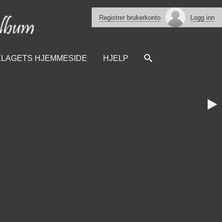
Registrer brukerkonto
Logg inn
ELAGETS HJEMMESIDE
HJELP
