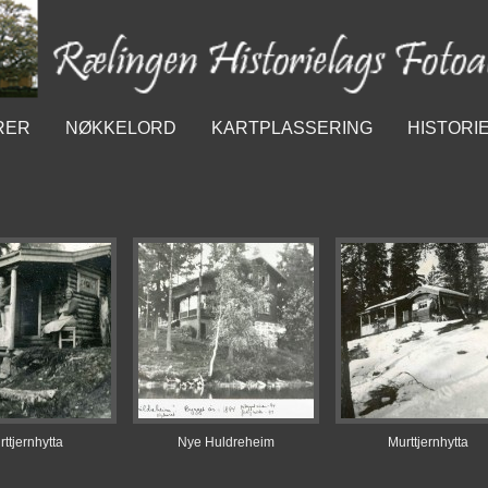
RER
NØKKELORD
KARTPLASSERING
HISTORI
ttjernhytta
Nye Huldreheim
Murttjernhytta