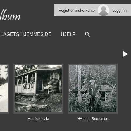
Registrer brukerkonto
Logg inn
ELAGETS HJEMMESIDE
HJELP

Murttjernhytta
Hytta pa Regnasen