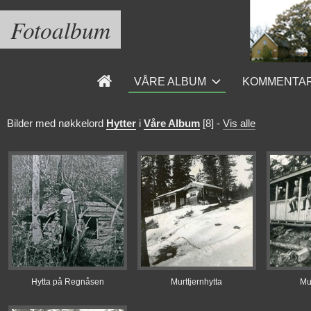
Fotoalbum
VÅRE ALBUM
KOMMENTA
Bilder med nøkkelord
Hytter
i
Våre Album
[8]
-
Vis alle
Hytta på Regnåsen
Murttjernhytta
Mur