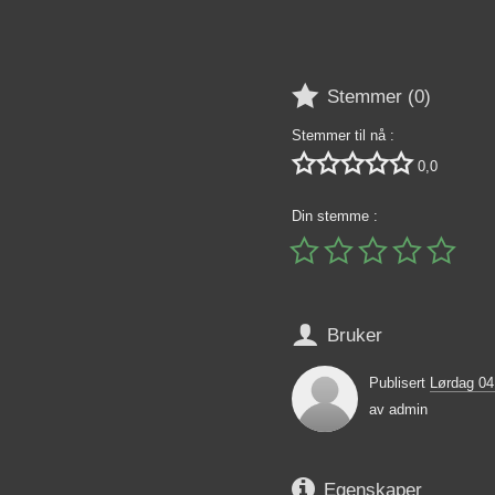

Stemmer (
0
)
Stemmer til nå :





0,0
Din stemme :






Bruker
Publisert
Lørdag 0
av
admin

Egenskaper