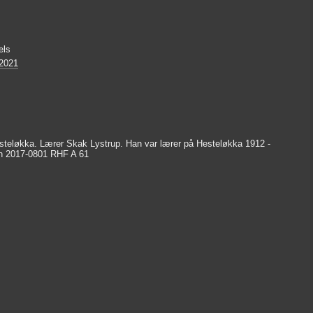
els
 2021
steløkka. Lærer Skak Lystrup. Han var lærer på Hesteløkka 1912 -
en 2017-0801 RHF A 61