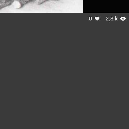
0
2,8 k

