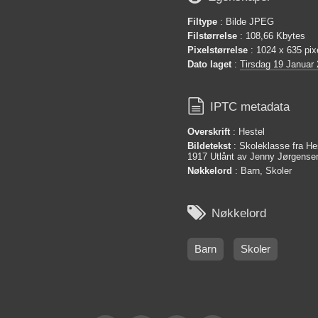
Filtype
: Bilde JPEG
Filstørrelse
: 108,66 Kbytes
Pixelstørrelse
: 1024 x 635 pix
Dato laget
:
Tirsdag 19 Januar

IPTC metadata
Overskrift
: Hestel
Bildetekst
: Skoleklasse fra He
1917 Utlånt av Jenny Jørgens
Nøkkelord
: Barn, Skoler

Nøkkelord
Barn
Skoler