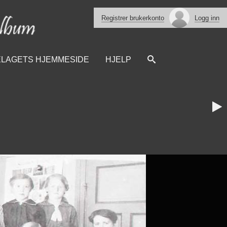
Registrer brukerkonto
Logg inn
ELAGETS HJEMMESIDE
HJELP
