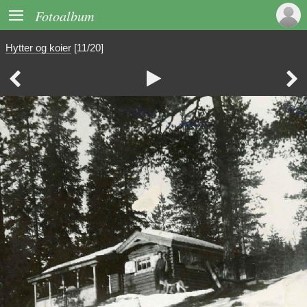

Fotoalbum
Hytter og koier
[11/20]


