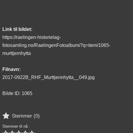
Link til bildet:
https://raelingen-historielag-
fotosamling.no/RaelingenFotoalbum/?q=item/1065-
murttjernhytta
Filnavn:
2017-0922B_RHF_Murttjennhytta__049.jpg
Bilde ID: 1065

Stemmer (
0
)
Stemmer til nå :