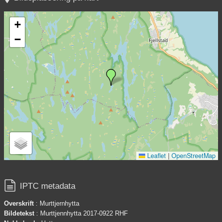
+
−
Leaflet
|
OpenStreetMap

IPTC metadata
Overskrift
: Murttjernhytta
Bildetekst
: Murttjennhytta 2017-0922 RHF