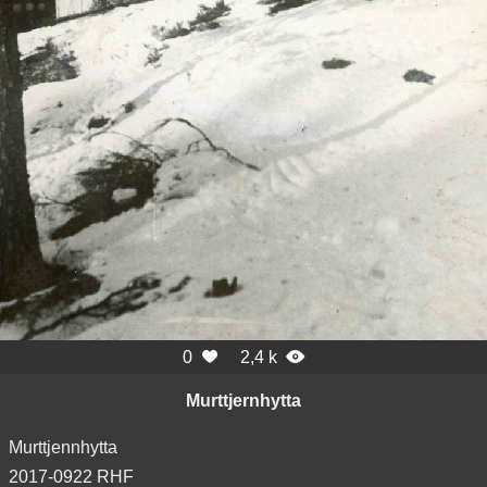
0
2,4 k


Murttjernhytta
Murttjennhytta
2017-0922 RHF