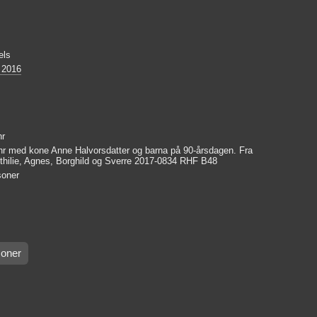
els
 2016
hr
r med kone Anne Halvorsdatter og barna på 90-årsdagen. Fra
thilie, Agnes, Borghild og Sverre 2017-0834 RHF B48
soner
oner