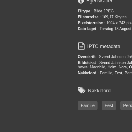

Egenskaper
Filtype
: Bilde JPEG
Filstørrelse
: 169,17 Kbytes
Pixelstørrelse
: 1024 x 743 pix
Dato laget
:
Torsdag 18 August

IPTC metadata
Overskrift
: Svend Jahnsen Ja
Bildetekst
: Svend Jahnsen Jah
høyre: Magnhild, Holm, Nora, O
Nøkkelord
: Familie, Fest, Per

Nøkkelord
Familie
Fest
Pers