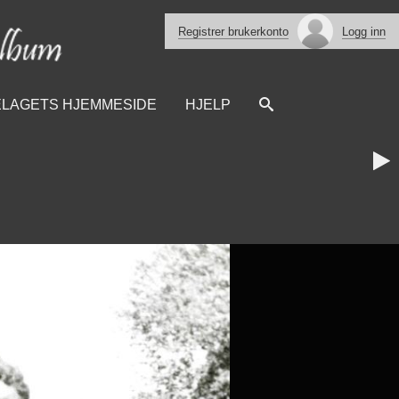
Registrer brukerkonto
Logg inn
ELAGETS HJEMMESIDE
HJELP
