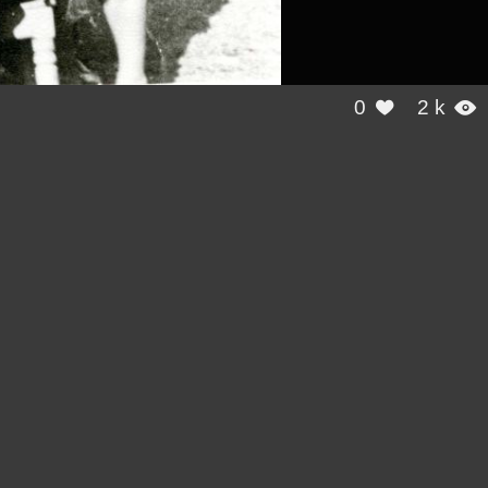
0
2 k

