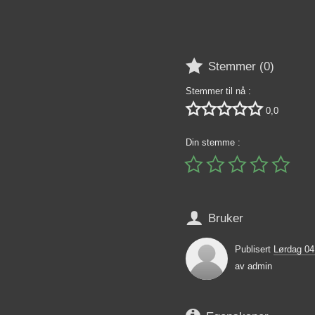

Stemmer (
0
)
Stemmer til nå :





0,0
Din stemme :






Bruker
Publisert
Lørdag 0
av
admin