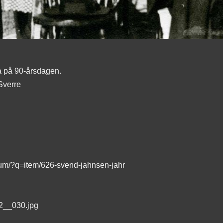
a på 90-årsdagen.
Sverre
lbum/?q=item/626-svend-jahnsen-jahr
__030.jpg