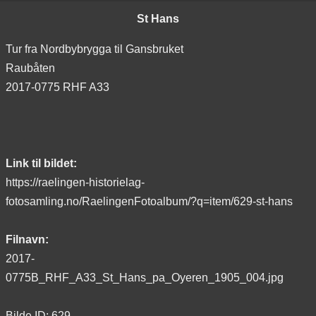
St Hans
Tur fra Nordbybrygga til Gansbruket
Raubåten
2017-0775 RHF A33
Link til bildet:
https://raelingen-historielag-
fotosamling.no/RaelingenFotoalbum/?q=item/629-st-hans
Filnavn:
2017-
0775B_RHF_A33_St_Hans_pa_Oyeren_1905_004.jpg
Bilde ID: 629