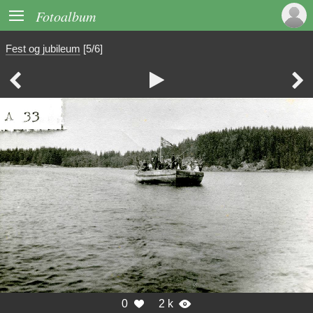

Fotoalbum
Fest og jubileum
[5/6]



0
2 k

