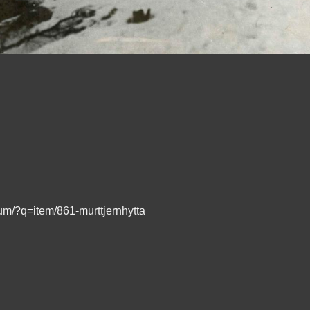
bum/?q=item/861-murttjernhytta