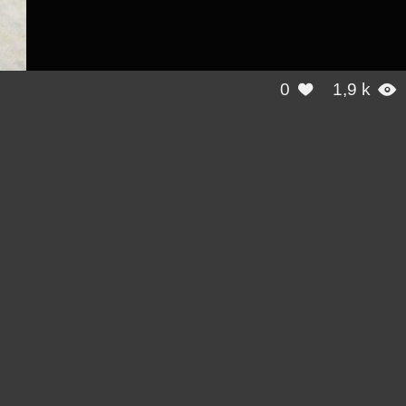
0
1,9 k

