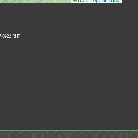
Leaflet
|
OpenStreetMap
17-0922 RHF