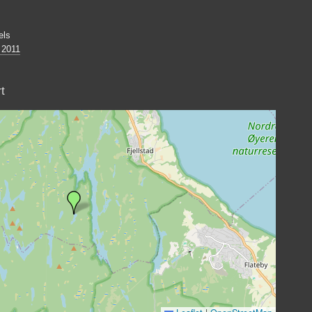
els
 2011
t