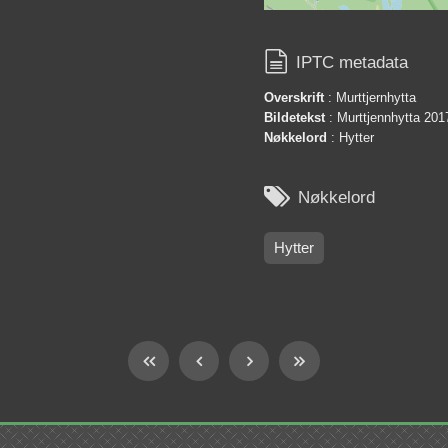

IPTC metadata
Overskrift
: Murttjernhytta
Bildetekst
: Murttjennhytta 20
Nøkkelord
: Hytter

Nøkkelord
Hytter