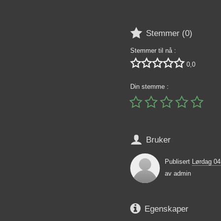

Stemmer (
0
)
Stemmer til nå :





0,0
Din stemme :






Bruker
Publisert
Lørdag 0
av
admin

Egenskaper